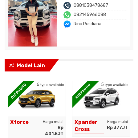
0881038478687
082145966088
Rina Rusdiana
Model Lain
5
1
BIG PROMO
BIG PROMO
pe available
type available
type ava
Xpander
Xpander
arga mulai
Harga mulai
Harga 
Rp
Rp 377JT
Cross
Cross Elite
401.5JT
372