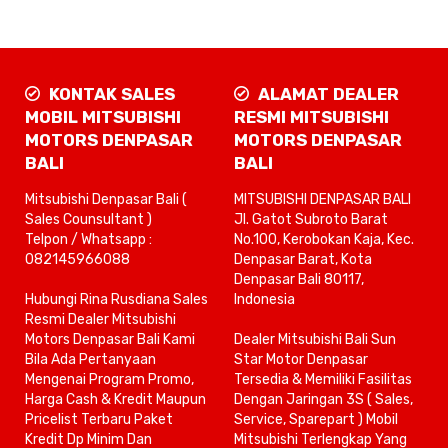
KONTAK SALES
ALAMAT DEALER
MOBIL MITSUBISHI
RESMI MITSUBISHI
MOTORS DENPASAR
MOTORS DENPASAR
BALI
BALI
Mitsubishi Denpasar Bali (
MITSUBISHI DENPASAR BALI
Sales Counsultant )
Jl. Gatot Subroto Barat
Telpon / Whatsapp :
No.100, Kerobokan Kaja, Kec.
082145966088
Denpasar Barat, Kota
Denpasar Bali 80117,
Hubungi Rina Rusdiana Sales
Indonesia
Resmi Dealer Mitsubishi
Motors Denpasar Bali Kami
Dealer Mitsubishi Bali Sun
Bila Ada Pertanyaan
Star Motor Denpasar
Mengenai Program Promo,
Tersedia & Memiliki Fasilitas
Harga Cash & Kredit Maupun
Dengan Jaringan 3S ( Sales,
Pricelist Terbaru Paket
Service, Sparepart ) Mobil
Kredit Dp Minim Dan
Mitsubishi Terlengkap Yang