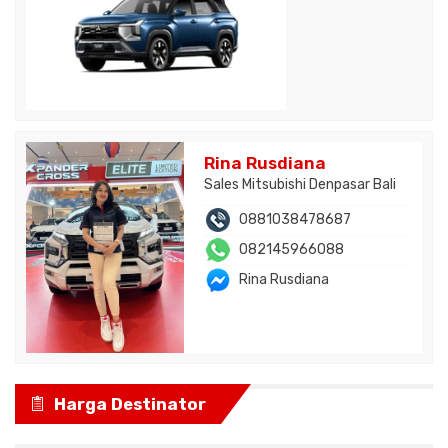
Rina Rusdiana
Sales Mitsubishi Denpasar Bali
0881038478687
082145966088
Rina Rusdiana
Harga Destinator