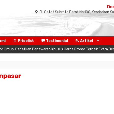
Dea
Jl. Gatot Subroto Barat No.100, Kerobokan Ka
ami
Pricelist
Testimonial
Artikel
r Group. Dapatkan Penawaran Khusus Harga Promo Terbaik Extra Besar D
enpasar