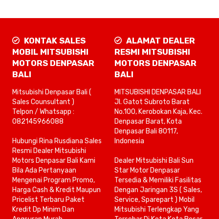
KONTAK SALES
ALAMAT DEALER
MOBIL MITSUBISHI
RESMI MITSUBISHI
MOTORS DENPASAR
MOTORS DENPASAR
BALI
BALI
Mitsubishi Denpasar Bali (
MITSUBISHI DENPASAR BALI
Sales Counsultant )
Jl. Gatot Subroto Barat
Telpon / Whatsapp :
No.100, Kerobokan Kaja, Kec.
082145966088
Denpasar Barat, Kota
Denpasar Bali 80117,
Hubungi Rina Rusdiana Sales
Indonesia
Resmi Dealer Mitsubishi
Motors Denpasar Bali Kami
Dealer Mitsubishi Bali Sun
Bila Ada Pertanyaan
Star Motor Denpasar
Mengenai Program Promo,
Tersedia & Memiliki Fasilitas
Harga Cash & Kredit Maupun
Dengan Jaringan 3S ( Sales,
Pricelist Terbaru Paket
Service, Sparepart ) Mobil
Kredit Dp Minim Dan
Mitsubishi Terlengkap Yang