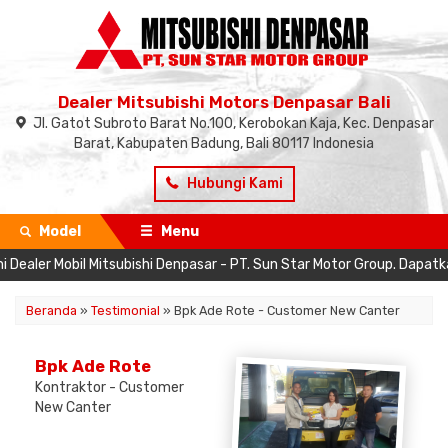
Dealer Mitsubishi Motors Denpasar Bali
Jl. Gatot Subroto Barat No.100, Kerobokan Kaja, Kec. Denpasar
Barat, Kabupaten Badung, Bali 80117 Indonesia
Hubungi Kami
Model
Menu
ealer Mobil Mitsubishi Denpasar - PT. Sun Star Motor Group. Dapatka
Beranda
»
Testimonial
» Bpk Ade Rote - Customer New Canter
Bpk Ade Rote
Kontraktor - Customer
New Canter